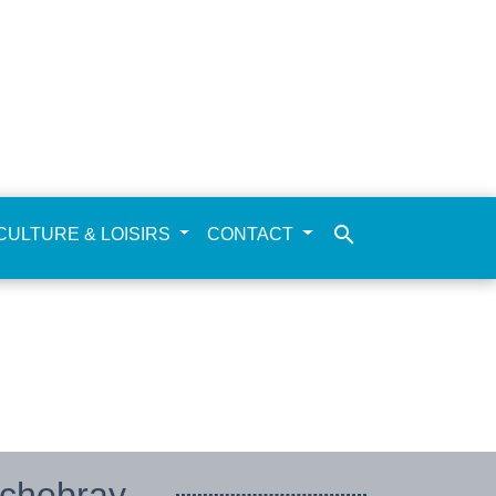
search
CULTURE & LOISIRS
CONTACT
hebray...