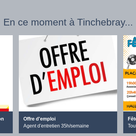
En ce moment à Tinchebray...
on
Offre d'emploi
Fêt
Agent d'entretien 35h/semaine
Tou