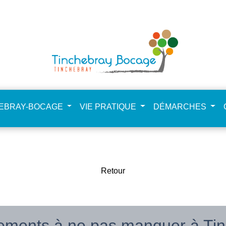
NdHCfSta4zpkkEE
HEBRAY-BOCAGE
VIE PRATIQUE
DÉMARCHES
Retour
ements à ne pas manquer à Tinc