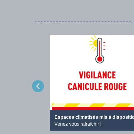
chevron_left
Espaces climatisés mis à dispositi
Venez vous rafraîchir !