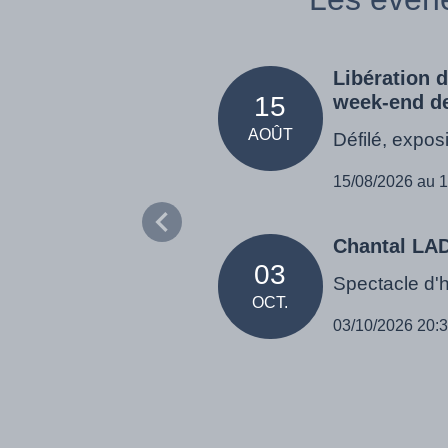
Libération 
15
week-end de 
AOÛT
Défilé, exposi
15/08/2026 au 
Chantal L
03
Spectacle d'
OCT.
03/10/2026 20: