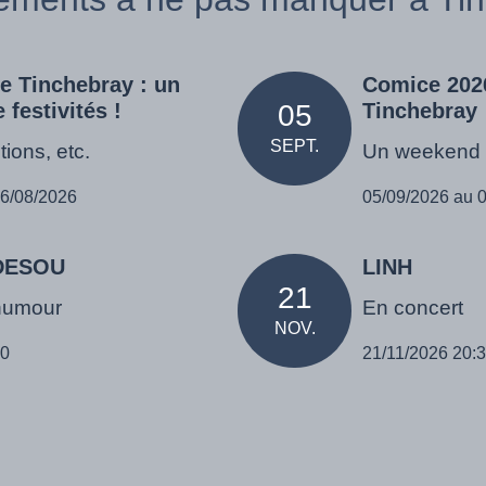
de Tinchebray : un
Comice 202
festivités !
05
Tinchebray
SEPT.
tions, etc.
Un weekend e
16/08/2026
05/09/2026 au 
ADESOU
LINH
21
humour
En concert
NOV.
30
21/11/2026 20: