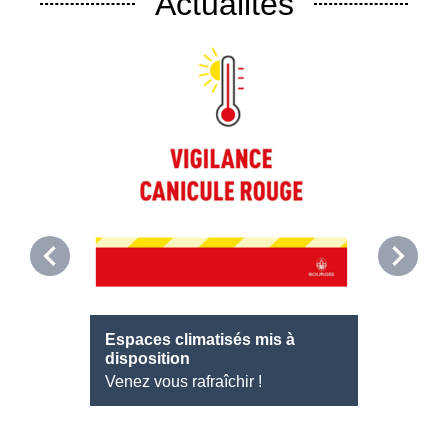
Actualités
chevron_left
chevron_right
Espaces climatisés mis à
Offre d
disposition
Agent d
Venez vous rafraîchir !