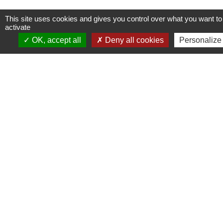
This site uses cookies and gives you control over what you want to
activate
Maison de plain-pied de 281 m2,
OK, accept all
Deny all cookies
Personalize
composée de 9 studios.
Espaces de vie communs : jardin, séjour
de 75 m2, cuisine fermée.
Services :
Présence aidante 24h/24
Repas faits maison
Adapté Alzheimer
RENSEIGNEMENTS
MAIRIE DE MONCY
mairie.moncy@laposte.net