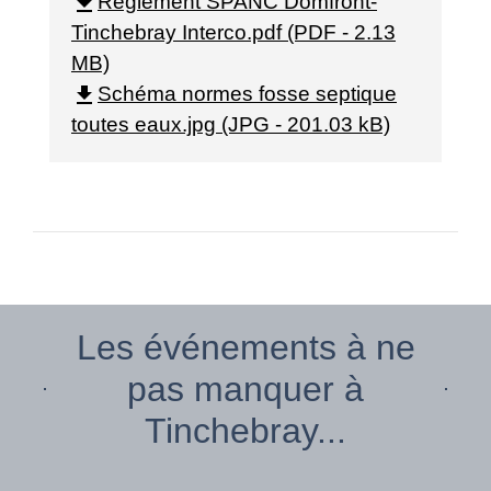
file_download
Règlement SPANC Domfront-
Tinchebray Interco.pdf (PDF - 2.13
MB)
file_download
Schéma normes fosse septique
toutes eaux.jpg (JPG - 201.03 kB)
Les événements à ne
pas manquer à
Tinchebray...