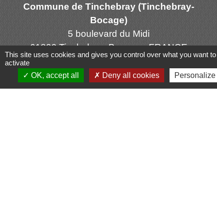
Commune de Tinchebray (Tinchebray-
Bocage)
5 boulevard du Midi
61800 Tinchebray-Bocage - FRANCE
This site uses cookies and gives you control over what you want to
+33 2 33 66 60 13
activate
OK, accept all
Deny all cookies
Personalize
Contact par formulaire
Mentions légales
-
Politique de confidentialité
-
Accessibilité
-
Plan du site
-
Gestion des cookies