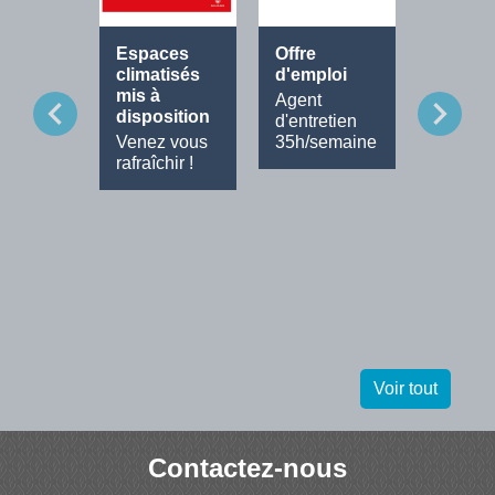
Espaces
Offre
Fête de
climatisés
d'emploi
Musiq
mis à
Agent
Tout le
chevron_left
chevron_right
disposition
d'entretien
progra
Venez vous
35h/semaine
rafraîchir !
Voir tout
Contactez-nous