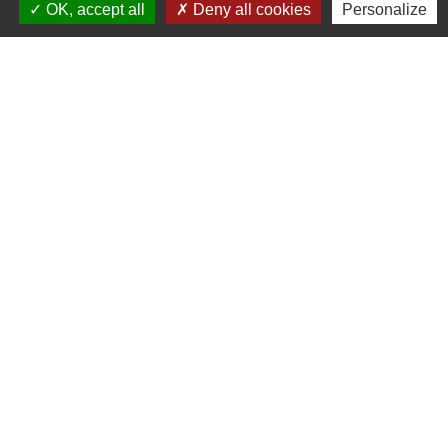
OK, accept all
Deny all cookies
Personalize
Voir tout
Contactez-nous
Commune de Tinchebray (Tinchebray-
Bocage)
5 boulevard du Midi
61800 Tinchebray-Bocage - FRANCE
+33 2 33 66 60 13
Contact par formulaire
Mentions légales
-
Politique de confidentialité
-