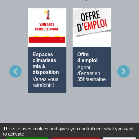
Espaces
Offre
Fête de
climatisés
d'emploi
Musiq
mis à
Agent
Tout le
chevron_left
chevron_right
disposition
d'entretien
progra
Venez vous
35h/semaine
rafraîchir !
This site uses cookies and gives you control over what you want
to activate