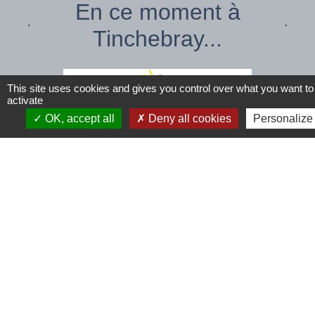
En ce moment à
Tinchebray...
This site uses cookies and gives you control over what you want to
activate
OK, accept all
Deny all cookies
Personalize
chevron_left
chevron_right
Espaces climatisés mis à
Offre d
disposition
Agent d
Venez vous rafraîchir !