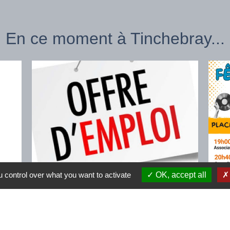
En ce moment à Tinchebray...
 control over what you want to activate
OK, accept all
on
Offre d'emploi
Fêt
Agent d'entretien 35h/semaine
Tou