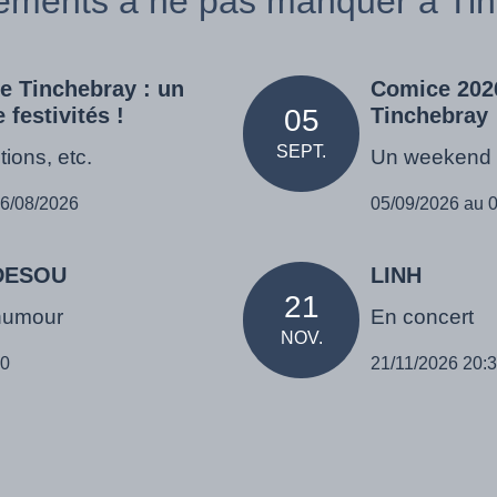
ements à ne pas manquer à Tinc
de Tinchebray : un
Comice 202
festivités !
05
Tinchebray
SEPT.
tions, etc.
Un weekend e
16/08/2026
05/09/2026 au 
ADESOU
LINH
21
humour
En concert
NOV.
30
21/11/2026 20: