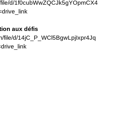
com/file/d/1f0cubWwZQCJk5gYOpmCX4
drive_link
tion aux défis
com/file/d/14jC_P_WCl5BgwLpjIxpr4Jq
rive_link