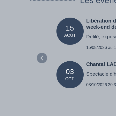
Les évén
Libération 
15
week-end de 
AOÛT
Défilé, exposi
15/08/2026 au 
Chantal L
03
Spectacle d'
OCT.
03/10/2026 20: