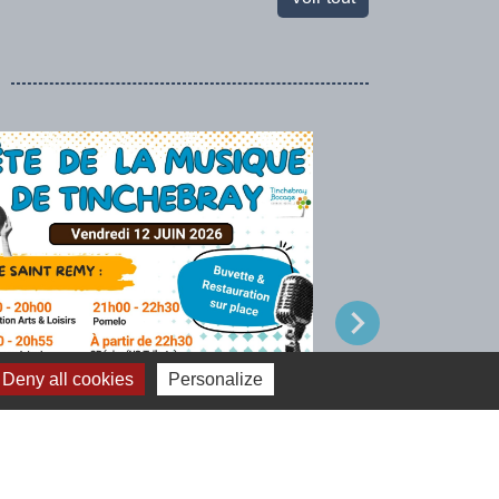
chevron_right
Deny all cookies
Personalize
Festival Agir Lo
e de la Musique
de 9h à 13h30 à M
t le programme
Clairefougère