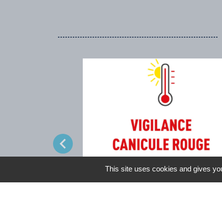
chevron_left
This site uses cookies and gives you
Espaces climatisés mis à dispositi
Venez vous rafraîchir !