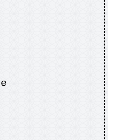
ge
ge