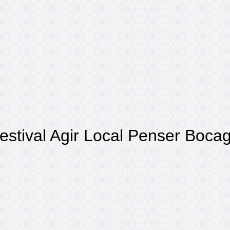
estival Agir Local Penser Boca
ccueil
Actualités
Festival Agir Local Penser Boca
/
/