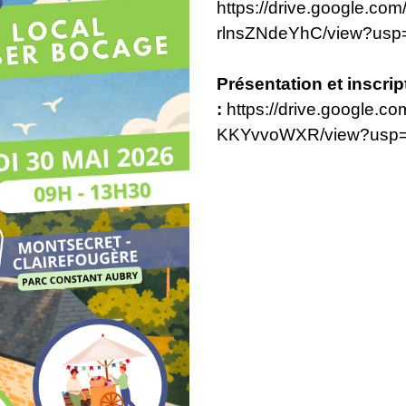
https://drive.google.
rlnsZNdeYhC/view?usp=
Présentation et inscrip
:
https://drive.google.
KKYvvoWXR/view?usp=d