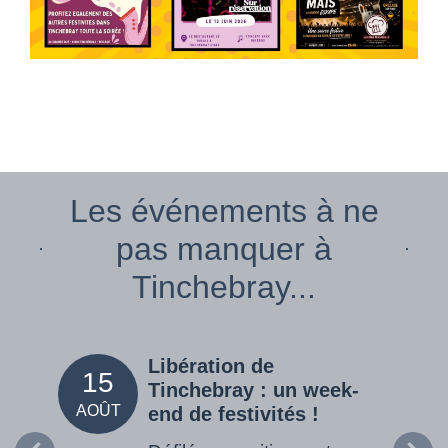
Les événements à ne
pas manquer à
Tinchebray...
Libération de
15
05
Tinchebray : un week-
AOÛT
SEPT
end de festivités !