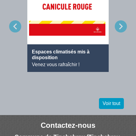
chevron_left
chevron_right
Espaces climatisés mis à
Offre d
disposition
Agent d
Venez vous rafraîchir !
Voir tout
Contactez-nous