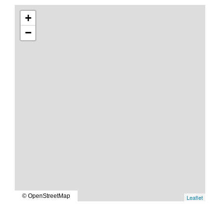
+
−
© OpenStreetMap
Leaflet