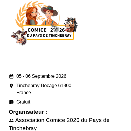
date_range
05 - 06 Septembre 2026
room
Tinchebray-Bocage 61800
France
account_balance_wallet
Gratuit
Organisateur :
Association Comice 2026 du Pays de
supervisor_account
Tinchebray