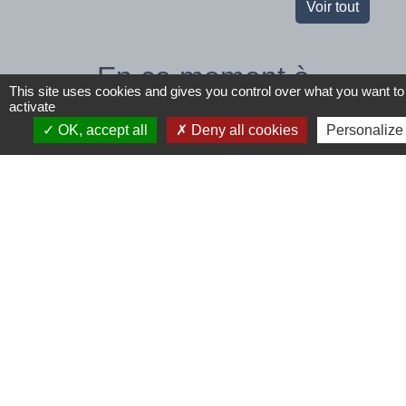
Voir tout
En ce moment à
This site uses cookies and gives you control over what you want to
Tinchebray...
activate
OK, accept all
Deny all cookies
Personalize
Espaces
Offre
Fête de
climatisés
d'emploi
Musiq
mis à
Agent
Tout le
chevron_left
chevron_right
disposition
d'entretien
progra
Venez vous
35h/semaine
rafraîchir !