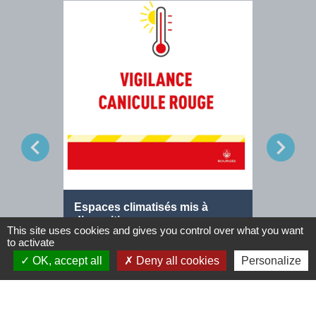
chevron_left
chevron_right
Espaces climatisés mis à
Offre d
disposition
Agent d
This site uses cookies and gives you control over what you want
Venez vous rafraîchir !
to activate
OK, accept all
Deny all cookies
Personalize