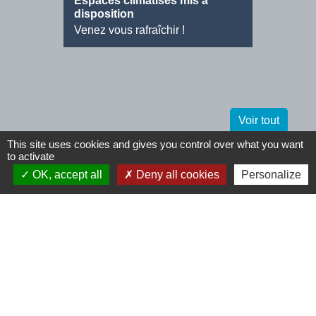
Espaces climatisés mis à
Offre d
disposition
Agent d
Venez vous rafraîchir !
Voir tout
This site uses cookies and gives you control over what you want
to activate
Contactez-nous
OK, accept all
Deny all cookies
Personalize
Commune de Tinchebray (Tinchebray-
Bocage)
5 boulevard du Midi
61800 Tinchebray-Bocage - FRANCE
+33 2 33 66 60 13
Contact par formulaire