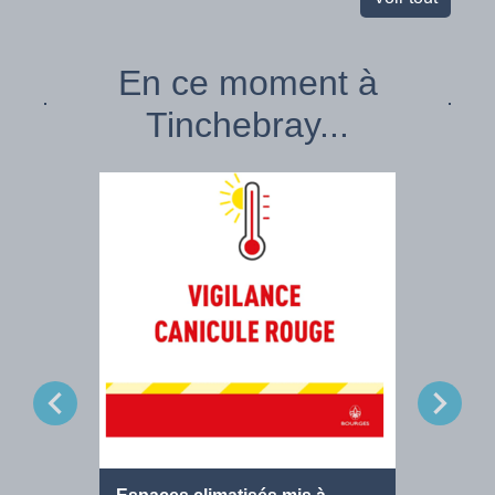
En ce moment à
Tinchebray...
chevron_left
chevron_right