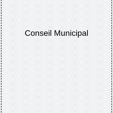
Conseil Municipal
Accueil
TINCHEBRAY-BOCAGE
Comptes
/
/
rendus : conseils municipaux, bulletins
/
Conseil Municipal