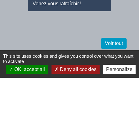
Venez vous rafraîchir !
Voir tout
This site uses cookies and gives you control over what you want
to activate
Contactez-nous
OK, accept all
Deny all cookies
Personalize
Commune de Tinchebray (Tinchebray-
Bocage)
5 boulevard du Midi
61800 Tinchebray-Bocage - FRANCE
+33 2 33 66 60 13
Contact par formulaire