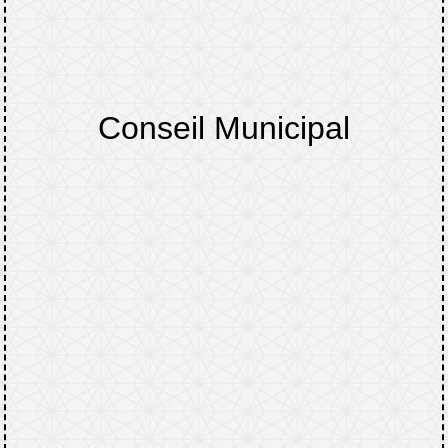
Conseil Municipal
Accueil
TINCHEBRAY-BOCAGE
Comptes
/
/
rendus : conseils municipaux, bulletins
/
Conseil Municipal