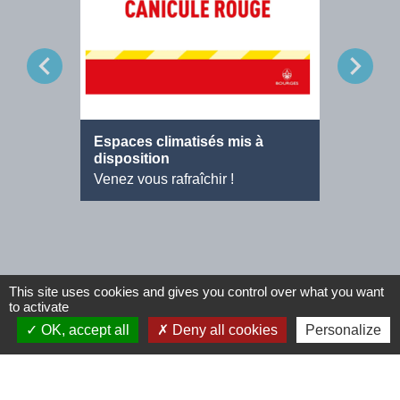
chevron_left
chevron_right
Espaces climatisés mis à
Offre d
disposition
Agent d
Venez vous rafraîchir !
This site uses cookies and gives you control over what you want
Voir tout
to activate
OK, accept all
Deny all cookies
Personalize
Contactez-nous
Commune de Tinchebray (Tinchebray-