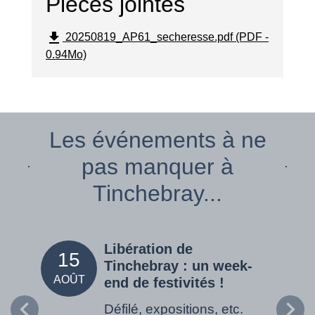
Pièces jointes
file_download
20250819_AP61_secheresse.pdf (PDF -
0.94Mo)
Les événements à ne
pas manquer à
Tinchebray...
Libération de
15
05
Tinchebray : un week-
AOÛT
SEPT
end de festivités !
Défilé, expositions, etc.