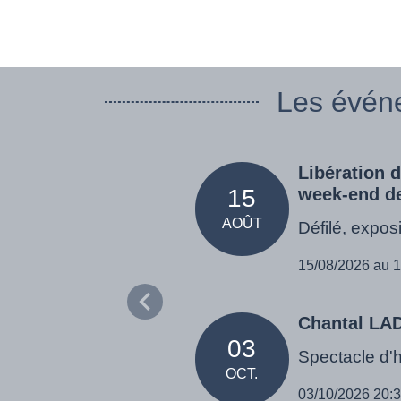
Les évén
Libération 
15
week-end de 
AOÛT
Défilé, exposi
15/08/2026 au 
Chantal L
03
Spectacle d'
OCT.
03/10/2026 20: