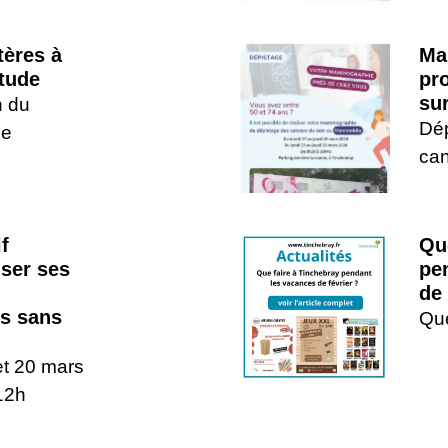
tères à
Ma
itude
pr
su
n du
Dép
ue
can
if
Qu
liser ses
pe
de 
es sans
Que
et 20 mars
12h