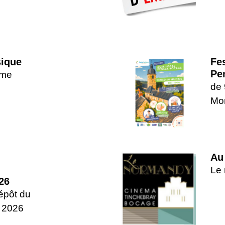
sique
Fes
Pe
mme
de 
Mon
Au
Le
26
dépôt du
n 2026