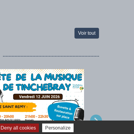
Voir tout
chevron_right
Deny all cookies
Personalize