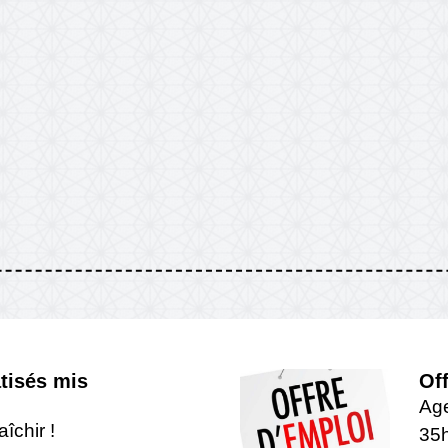
tisés mis
Of
Age
îchir !
35