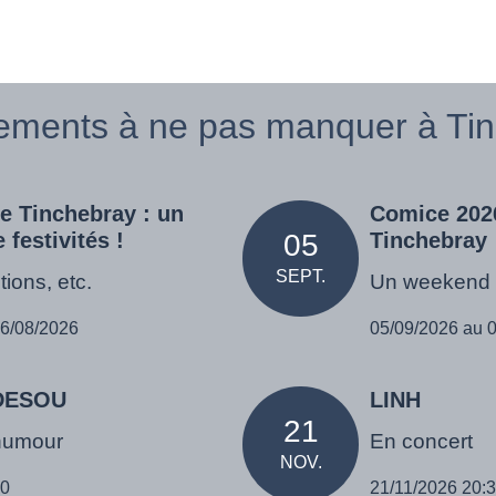
ements à ne pas manquer à Tinc
de Tinchebray : un
Comice 202
festivités !
05
Tinchebray
SEPT.
tions, etc.
Un weekend e
16/08/2026
05/09/2026 au 
ADESOU
LINH
21
humour
En concert
NOV.
30
21/11/2026 20: