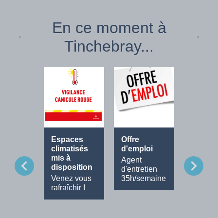
En ce moment à
Tinchebray...
Espaces
Offre
Fête de
climatisés
d'emploi
Musiq
mis à
Agent
Tout le
chevron_left
chevron_right
disposition
d'entretien
progra
Venez vous
35h/semaine
rafraîchir !